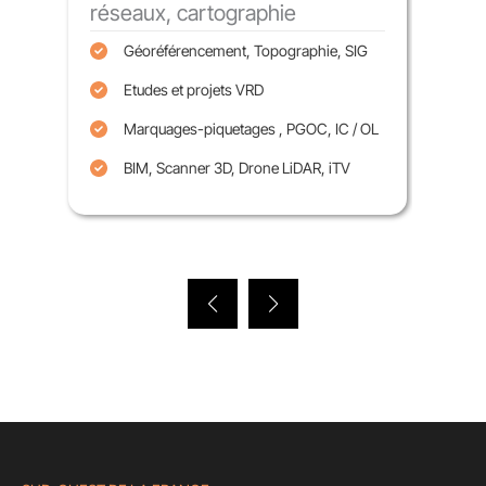
Terr
réseaux, cartographie
A
Géoréférencement, Topographie, SIG
E
Etudes et projets VRD
El
Marquages-piquetages , PGOC, IC / OL
T
BIM, Scanner 3D, Drone LiDAR, iTV