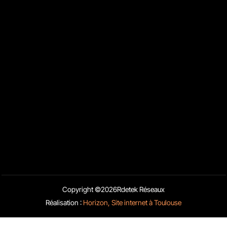
Nous contacter
13 Rue Sainte-Ursule 31000 Toulouse
05 32 58 08 51
06 26 82 42 39
contact@rdetek-reseaux.fr
Liens rapides
Blog
Activités
Mentions Légales
Copyright ©
2026
Rdetek Réseaux
Charte d’utilisation des données
Réalisation :
Horizon, Site internet à Toulouse
Obtenir un devis
Appelez-nous