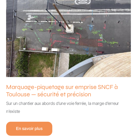
électro-
acoustique
Marquage-piquetage sur emprise SNCF à
Toulouse — sécurité et précision
Sur un chantier aux abords d’une voie ferrée, la marge d’erreur
n’existe
Marquage-
En savoir plus
piquetage
sur