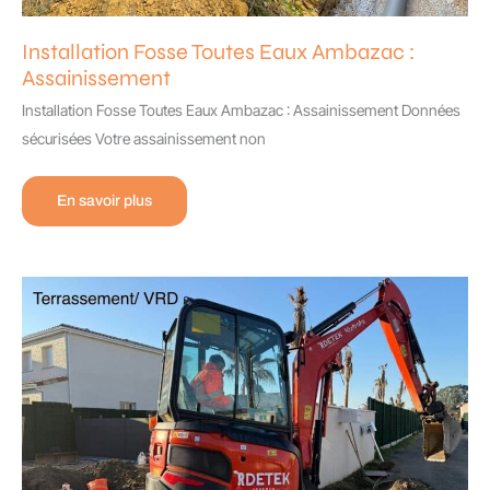
Installation Fosse Toutes Eaux Ambazac :
Assainissement
Installation Fosse Toutes Eaux Ambazac : Assainissement Données
sécurisées Votre assainissement non
Installation
En savoir plus
Fosse
Toutes
Eaux
Ambazac
:
Assainissement