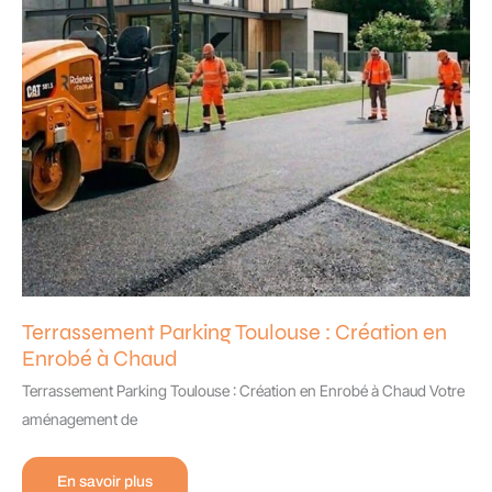
Terrassement Parking Toulouse : Création en
Enrobé à Chaud
Terrassement Parking Toulouse : Création en Enrobé à Chaud Votre
aménagement de
Terrassement
En savoir plus