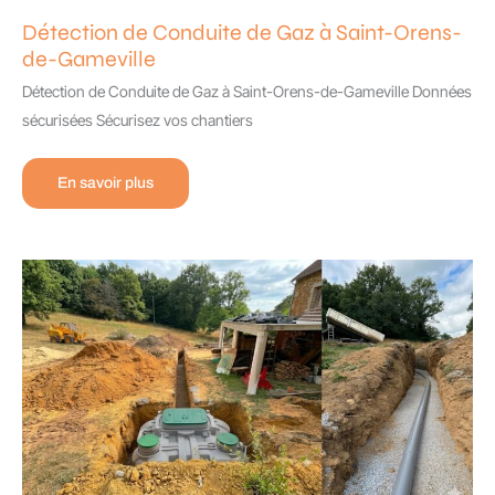
Détection de Conduite de Gaz à Saint-Orens-
de-Gameville
Détection de Conduite de Gaz à Saint-Orens-de-Gameville Données
sécurisées Sécurisez vos chantiers
Détection
En savoir plus
de
Conduite
de
Gaz
à
Saint-
Orens-
de-
Gameville