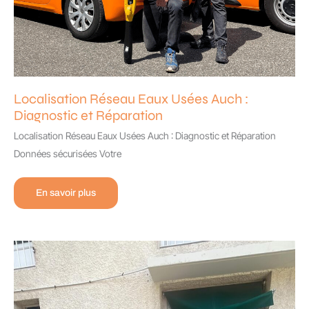
Localisation Réseau Eaux Usées Auch :
Diagnostic et Réparation
Localisation Réseau Eaux Usées Auch : Diagnostic et Réparation
Données sécurisées Votre
Localisation
En savoir plus
Réseau
Eaux
Usées
Auch
:
Diagnostic
et
Réparation