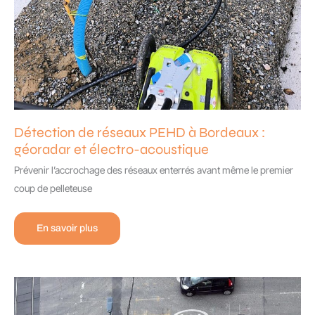
Détection de réseaux PEHD à Bordeaux :
géoradar et électro-acoustique
Prévenir l’accrochage des réseaux enterrés avant même le premier
coup de pelleteuse
Détection
En savoir plus
de
réseaux
PEHD
à
Bordeaux
:
géoradar
et