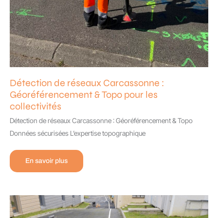
Détection de réseaux Carcassonne :
Géoréférencement & Topo pour les
collectivités
Détection de réseaux Carcassonne : Géoréférencement & Topo
Données sécurisées L’expertise topographique
Détection
En savoir plus
de
réseaux
Carcassonne
:
Géoréférencement
&
Topo
pour