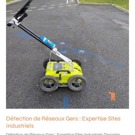
les
collectivités
Détection de Réseaux Gers : Expertise Sites
Industriels
Détection de Réseaux Gers : Expertise Sites Industriels Données