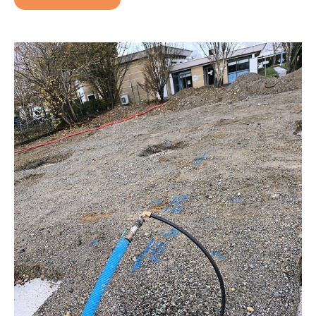
Parking
Toulouse
:
Création
en
Enrobé
à
Chaud