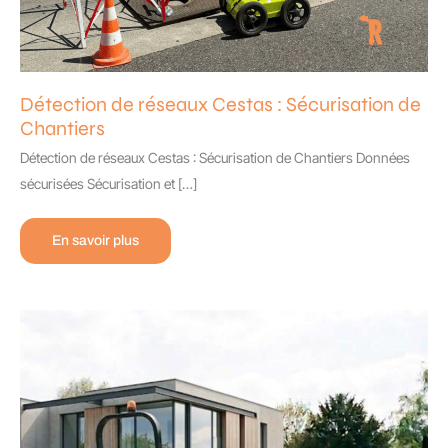
Détection de réseaux Cestas : Sécurisation de
Chantiers
Détection de réseaux Cestas : Sécurisation de Chantiers Données
sécurisées Sécurisation et […]
Détection
En savoir plus
de
réseaux
Cestas
:
Sécurisation
de
Chantiers