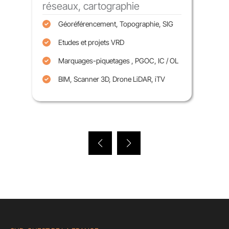
Terr
réseaux, cartographie
A
Géoréférencement, Topographie, SIG
E
Etudes et projets VRD
El
Marquages-piquetages , PGOC, IC / OL
T
BIM, Scanner 3D, Drone LiDAR, iTV