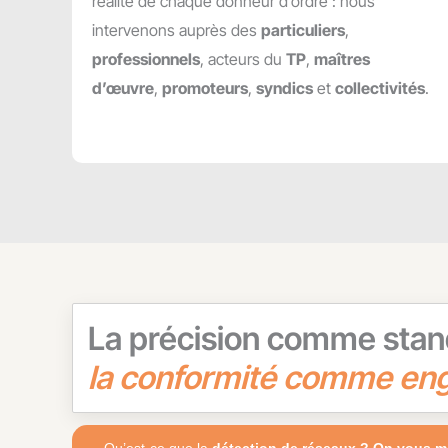
réalité de chaque donneur d’ordre : nous
intervenons auprès des
particuliers
,
professionnels
, acteurs du
TP
,
maîtres
d’œuvre
,
promoteurs
,
syndics
et
collectivités
.
La précision comme stan
la conformité comme en