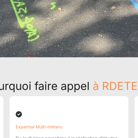
urquoi faire appel
à RDETE
Expertise Multi-métiers