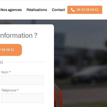
Nos agences
Réalisations
Contact
05 32 58 08 51
nformation ?
2 58 08 51
ou
Nom
*
Téléphone
*