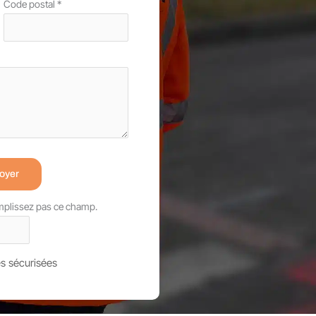
Code postal
*
oyer
emplissez pas ce champ.
s sécurisées