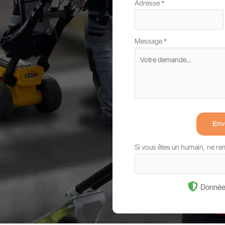
Adresse
*
Message
*
Env
Si vous êtes un humain, ne r
Donnée