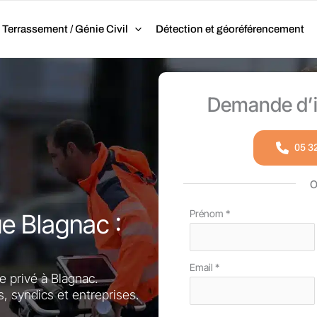
Terrassement / Génie Civil
Détection et géoréférencement
Demande d’i
05 3
Formulaire
Prénom
*
ue Blagnac :
simple
avec
Email
*
téléphone
e privé à Blagnac.
s, syndics et entreprises.